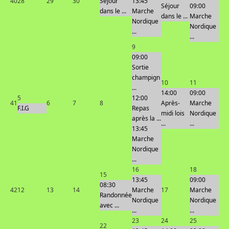
40
28
29
30
Séjour
13:45
Séjour
09:00
dans le ...
Marche
dans le ...
Marche
Nordique
Nordique
...
...
9
09:00
Sortie
champign
10
11
...
14:00
09:00
5
12:00
41
6
7
8
Après-
Marche
F.I.G
Repas
midi lois
Nordique
après la ...
...
...
13:45
Marche
Nordique
...
16
18
15
13:45
09:00
08:30
42
12
13
14
Marche
17
Marche
Randonnée
Nordique
Nordique
avec ...
...
...
23
24
25
22