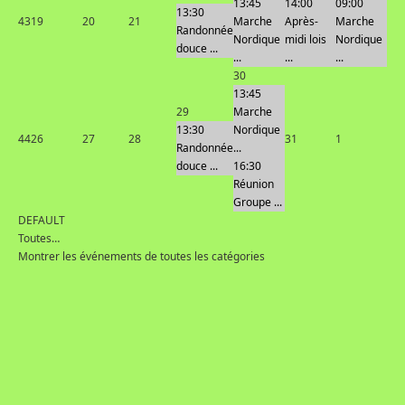
13:45
14:00
09:00
13:30
43
19
20
21
Marche
Après-
Marche
Randonnée
Nordique
midi lois
Nordique
douce ...
...
...
...
30
13:45
29
Marche
13:30
Nordique
44
26
27
28
31
1
Randonnée
...
douce ...
16:30
Réunion
Groupe ...
DEFAULT
Toutes…
Montrer les événements de toutes les catégories