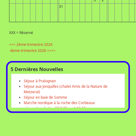
X
x
31
XXX = Réservé
<<< 2ème-trimestre 2026
4ème-trimestre 2026 >>>>
5 Dernières Nouvelles
Séjour à Pralognan
Séjour aux Jonquilles (chalet Amis de la Nature de
Metzeral)
Séjour en baie de Somme
Marche nordique à la roche des Corbeaux
séjour dans le Var 27.9.25 au 4.10.25